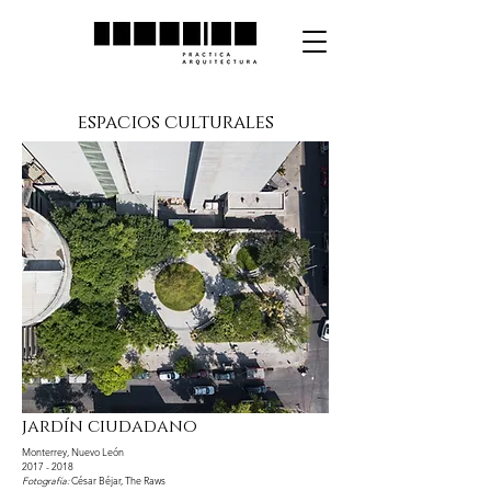
espacios culturales
jardín ciudadano
Monterrey, Nuevo León
2017 - 2018
Fotografía:
César Béjar, The Raws