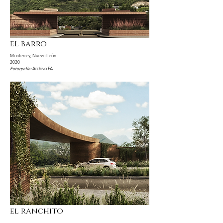
el barro
Monterrey, Nuevo León
2020
Fotografía:
Archivo PA
el ranchito
?