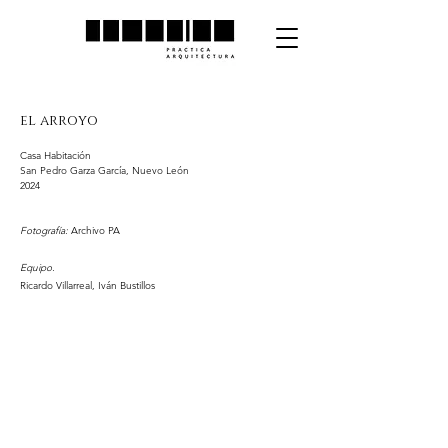
el arroyo
Casa Habitación
San Pedro Garza García, Nuevo León
2024
Fotografía:
Archivo PA
Equipo.
Ricardo Villarreal, Iván Bustillos